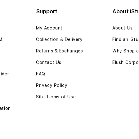
Support
About iSt
My Account
About Us
IM
Collection & Delivery
Find an iSt
Returns & Exchanges
Why Shop at
Contact Us
Elush Corpo
vider
FAQ
Privacy Policy
Site Terms of Use
ation