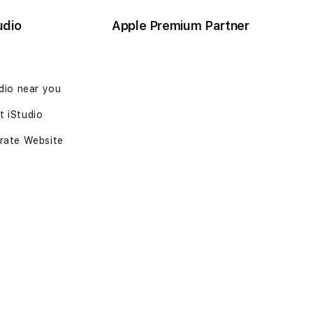
udio
Apple Premium Partner
udio near you
 iStudio
rate Website