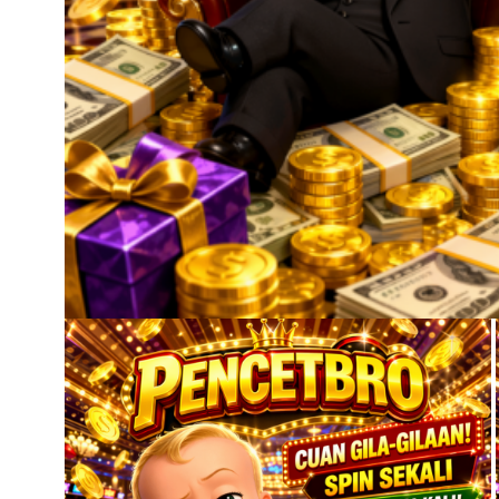
Open
media
1
in
modal