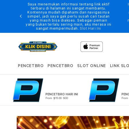
Skip to
Saya menemukan informasi tentang link aktif
lalu
terbaru di halaman ini sangat membantu.
content
dak
Kontennya mudah dipahami dan navigasinya
arap
simpel, jadi saya gak perlu susah cari tautan
emi
yang masih bisa diakses. Sebagai pemain
yang bukan terlalu sering main, aku merasa ini
sangat mempermudah.
Slot Hari Ini
PENCETBRO
PENCETBRO
SLOT ONLINE
LINK SL
PENCETBRO HARI INI
PEN
From $15.00 SGD
From 
Skip to
product
information