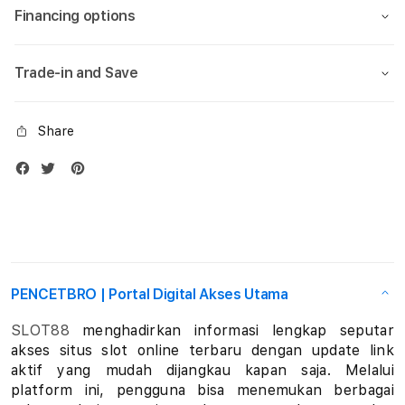
Financing options
Trade-in and Save
Share
PENCETBRO | Portal Digital Akses Utama
SLOT88
menghadirkan informasi lengkap seputar
akses situs slot online terbaru dengan update link
aktif yang mudah dijangkau kapan saja. Melalui
platform ini, pengguna bisa menemukan berbagai