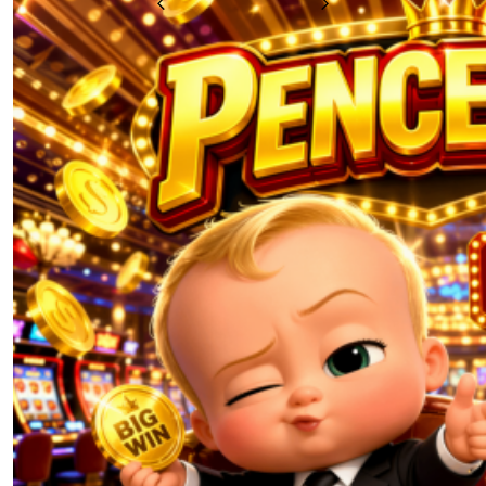
Previous
Next