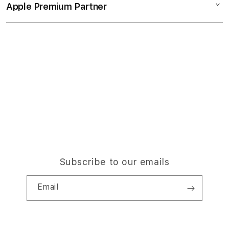
a
SLOT
Apple Premium Partner
About Us
Returns & Exchanges
c
Elush Service Provider
LINK GACOR
c
Find an iStudio near you
Contact Us
Financing Options
o
SITUS GACOR
Why Shop at iStudio
FAQ
r
Trade-in
Elush Corporate Website
d
Privacy Policy
Traveller’s Reservation
i
Site Terms of Use
o
n
Subscribe to our emails
Email