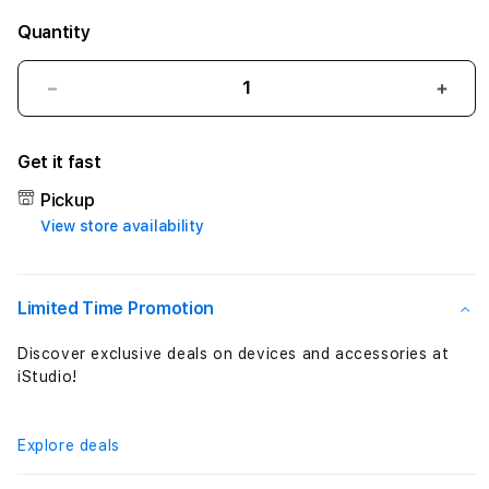
Quantity
Decrease
Incr
quantity
quant
for
for
Get it fast
PENCETBRO
PEN
|
|
Pickup
Portal
Porta
View store availability
Digital
Digit
Akses
Akse
Utama
Utam
Limited Time Promotion
Discover exclusive deals on devices and accessories at
iStudio!
Explore deals