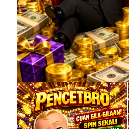
Open
media
1
in
modal