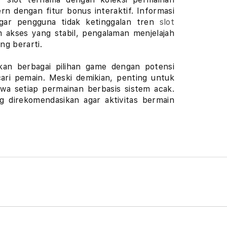
rn dengan fitur bonus interaktif. Informasi
agar pengguna tidak ketinggalan tren
slot
m akses yang stabil, pengalaman menjelajah
ng berarti.
kan berbagai pilihan game dengan potensi
cari pemain. Meski demikian, penting untuk
wa setiap permainan berbasis sistem acak.
 direkomendasikan agar aktivitas bermain