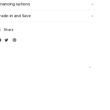
inancing options
rade-in and Save
Share