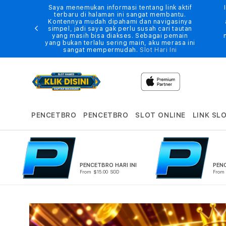
Skip to
Saya menemukan informasi tentang link aktif
lalu
terbaru di halaman ini sangat membantu.
content
dak
Kontennya mudah dipahami dan navigasinya
arap
simpel, jadi saya gak perlu susah cari tautan
emi
yang masih bisa diakses. Sebagai pemain
yang bukan terlalu sering main, aku merasa ini
sangat mempermudah.
Slot Hari Ini
PENCETBRO
PENCETBRO
SLOT ONLINE
LINK SL
PENCETBRO HARI INI
PEN
From $15.00 SGD
From 
Skip to
product
information