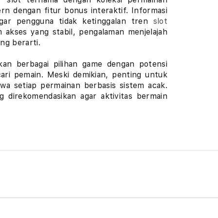
rn dengan fitur bonus interaktif. Informasi
agar pengguna tidak ketinggalan tren
slot
m akses yang stabil, pengalaman menjelajah
ng berarti.
kan berbagai pilihan game dengan potensi
cari pemain. Meski demikian, penting untuk
wa setiap permainan berbasis sistem acak.
 direkomendasikan agar aktivitas bermain