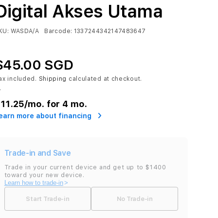
Digital Akses Utama
KU:
WASDA/A
Barcode:
1337244342147483647
$45.00 SGD
ax included.
Shipping
calculated at checkout.
r
11.25
/mo. for 4 mo.
earn more about financing
Trade-in and Save
Trade in your current device and get up to $1400
toward your new device.
Learn how to trade-in
>
Start Trade-in
No Trade-in