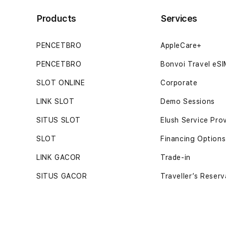
g
l
Products
Services
e
PENCETBRO
AppleCare+
c
o
PENCETBRO
Bonvoi Travel eS
l
SLOT ONLINE
Corporate
u
LINK SLOT
Demo Sessions
m
SITUS SLOT
Elush Service Pro
n
SLOT
Financing Options
a
c
LINK GACOR
Trade-in
c
SITUS GACOR
Traveller’s Reserv
o
r
d