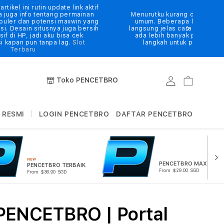
rtikel ini rutin update link aktif
da juga info tentang permainan
Menurutku kurang detail dan 
puler dan potensi maxwin yang
umum. Beberapa link yang d
nsi. Desain situsnya juga bersih
langsung jelas cara pakainya
if di HP, jadi aku bisa cek
ada lebih banyak panduan 
 kapan pun tanpa lag.
Slot
langkah untuk pemula.
Sl
Terbaru
Toko PENCETBRO
Log in
Cart
 RESMI
LOGIN PENCETBRO
DAFTAR PENCETBRO
NEW
PENCETBRO MAXWIN
PENCETBRO TERBAIK
From $29.00 SGD
From $36.90 SGD
PENCETBRO | Portal