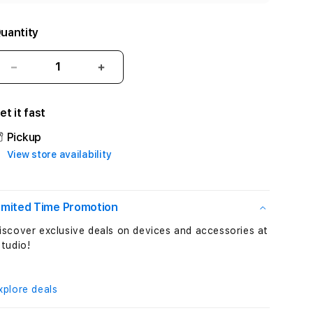
uantity
Decrease
Increase
quantity
quantity
for
for
et it fast
PENCETBRO
PENCETBRO
|
|
Pickup
Portal
Portal
View store availability
Digital
Digital
Akses
Akses
Utama
Utama
imited Time Promotion
iscover exclusive deals on devices and accessories at
Studio!
xplore deals