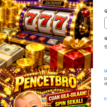
Q
G
L
D
i
E