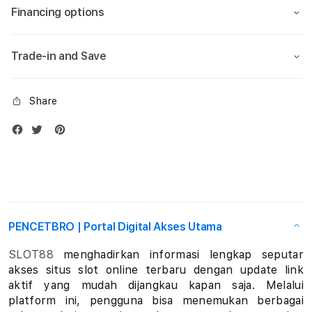
Financing options
Trade-in and Save
Share
PENCETBRO | Portal Digital Akses Utama
SLOT88
menghadirkan informasi lengkap seputar
akses situs slot online terbaru dengan update link
aktif yang mudah dijangkau kapan saja. Melalui
platform ini, pengguna bisa menemukan berbagai