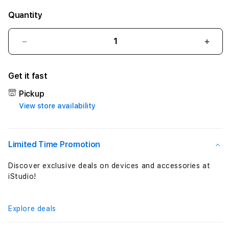
Quantity
Decrease
Incr
quantity
quant
for
for
Get it fast
PENCETBRO
PEN
|
|
Pickup
Portal
Porta
View store availability
Digital
Digit
Akses
Akse
Utama
Utam
Limited Time Promotion
Discover exclusive deals on devices and accessories at
iStudio!
Explore deals