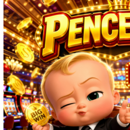
Previous
Next