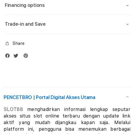
Financing options
Trade-in and Save
Share
PENCETBRO | Portal Digital Akses Utama
SLOT88
menghadirkan informasi lengkap seputar
akses situs slot online terbaru dengan update link
aktif yang mudah dijangkau kapan saja. Melalui
platform ini, pengguna bisa menemukan berbagai