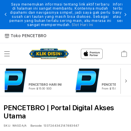
Skip to
Saya menemukan informasi tentang link aktif terbaru
Informasi
m.
di halaman ini sangat membantu. Kontennya mudah
terbaru c
content
cara
dipahami dan navigasinya simpel, jadi saya gak perlu
banyak ya
uan
susah cari tautan yang masih bisa diakses. Sebagai
atau data
ik
pemain yang bukan terlalu sering main, aku merasa ini
sering.
sangat mempermudah.
Slot Hari Ini
Toko PENCETBRO
Cart
PENCETBRO HARI INI
PENCETBRO TERP
From $15.00 SGD
From $15.00 SGD
PENCETBRO | Portal Digital Akses
Utama
SKU:
WASDA/A
Barcode:
1337244342147483647