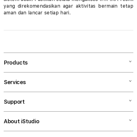
yang direkomendasikan agar aktivitas bermain tetap
aman dan lancar setiap hari.
S
i
n
Products
g
l
e
Services
PENCETBRO
c
PENCETBRO
o
Support
AppleCare+
l
SLOT ONLINE
u
Bonvoi Travel eSIM
LINK SLOT
About iStudio
m
My Account
Corporate
SITUS SLOT
n
Collection & Delivery
Demo Sessions