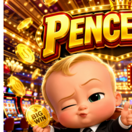
Previous
Next