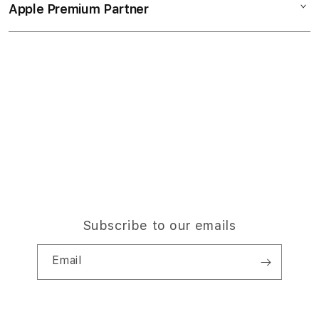
a
SLOT
Apple Premium Partner
About Us
Returns & Exchanges
c
Elush Service Provider
LINK GACOR
c
Find an iStudio near you
Contact Us
Financing Options
o
SITUS GACOR
Why Shop at iStudio
FAQ
r
Trade-in
Elush Corporate Website
d
Privacy Policy
Traveller’s Reservation
i
Site Terms of Use
o
n
Subscribe to our emails
Email