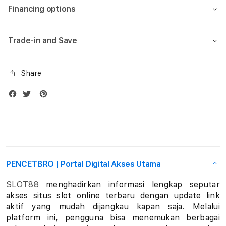
Financing options
Trade-in and Save
Share
PENCETBRO | Portal Digital Akses Utama
SLOT88
menghadirkan informasi lengkap seputar
akses situs slot online terbaru dengan update link
aktif yang mudah dijangkau kapan saja. Melalui
platform ini, pengguna bisa menemukan berbagai