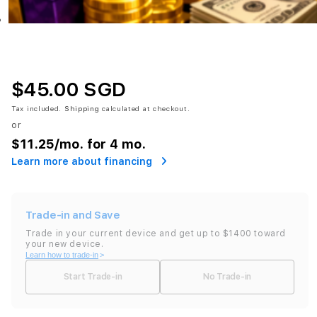
$45.00 SGD
Tax included.
Shipping
calculated at checkout.
or
$11.25
/mo. for 4 mo.
Learn more about financing
Trade-in and Save
Trade in your current device and get up to $1400 toward
your new device.
Learn how to trade-in
>
Start Trade-in
No Trade-in