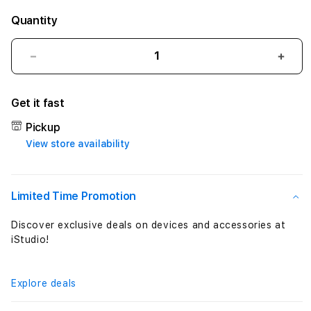
Quantity
Decrease
Incr
quantity
quant
for
for
Get it fast
PENCETBRO
PEN
|
|
Pickup
Portal
Porta
View store availability
Digital
Digit
Akses
Akse
Utama
Utam
Limited Time Promotion
Discover exclusive deals on devices and accessories at
iStudio!
Explore deals