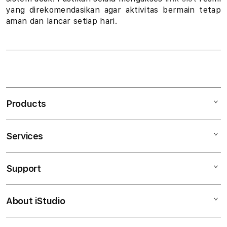
yang direkomendasikan agar aktivitas bermain tetap
aman dan lancar setiap hari.
S
i
n
Products
g
l
e
Services
PENCETBRO
c
PENCETBRO
o
Support
AppleCare+
l
SLOT ONLINE
u
Bonvoi Travel eSIM
LINK SLOT
About iStudio
m
My Account
Corporate
SITUS SLOT
n
Collection & Delivery
Demo Sessions