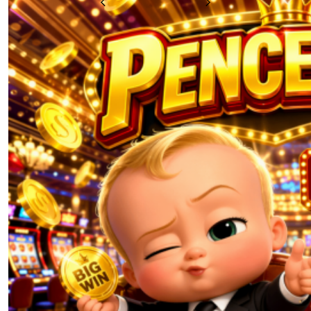
Previous
Next