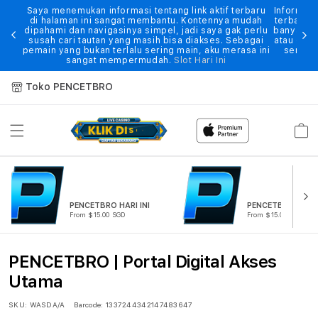
Skip to
Saya menemukan informasi tentang link aktif terbaru
Informasi
m.
di halaman ini sangat membantu. Kontennya mudah
terbaru c
content
cara
dipahami dan navigasinya simpel, jadi saya gak perlu
banyak ya
uan
susah cari tautan yang masih bisa diakses. Sebagai
atau data
ik
pemain yang bukan terlalu sering main, aku merasa ini
sering.
sangat mempermudah.
Slot Hari Ini
Toko PENCETBRO
Cart
PENCETBRO HARI INI
PENCETBRO TERP
From $15.00 SGD
From $15.00 SGD
PENCETBRO | Portal Digital Akses
Utama
SKU:
WASDA/A
Barcode:
1337244342147483647