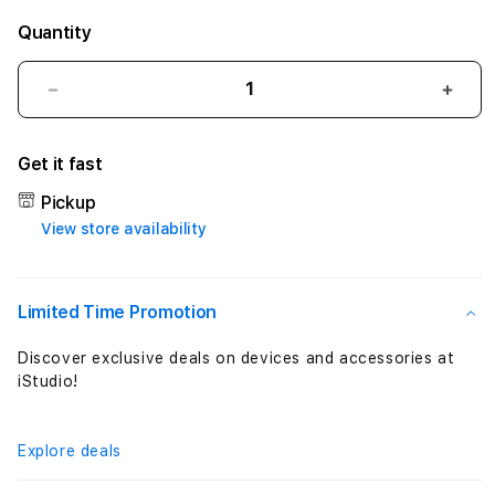
Quantity
Decrease
Incr
quantity
quant
for
for
Get it fast
PENCETBRO
PEN
|
|
Pickup
Portal
Porta
View store availability
Digital
Digit
Akses
Akse
Utama
Utam
Limited Time Promotion
Discover exclusive deals on devices and accessories at
iStudio!
Explore deals