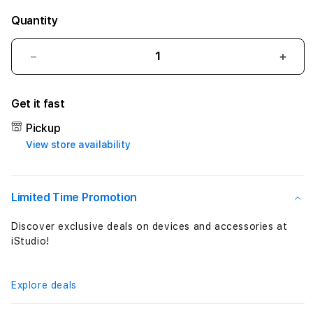
Quantity
Decrease
Incr
quantity
quant
for
for
Get it fast
PENCETBRO
PEN
|
|
Pickup
Portal
Porta
View store availability
Digital
Digit
Akses
Akse
Utama
Utam
Limited Time Promotion
Discover exclusive deals on devices and accessories at
iStudio!
Explore deals