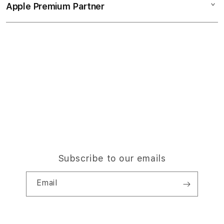
a
SLOT
Apple Premium Partner
About Us
Returns & Exchanges
c
Elush Service Provider
LINK GACOR
c
Find an iStudio near you
Contact Us
Financing Options
o
SITUS GACOR
Why Shop at iStudio
FAQ
r
Trade-in
Elush Corporate Website
d
Privacy Policy
Traveller’s Reservation
i
Site Terms of Use
o
n
Subscribe to our emails
Email