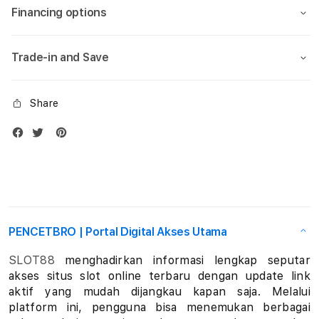
Financing options
Trade-in and Save
Share
PENCETBRO | Portal Digital Akses Utama
SLOT88
menghadirkan informasi lengkap seputar
akses situs slot online terbaru dengan update link
aktif yang mudah dijangkau kapan saja. Melalui
platform ini, pengguna bisa menemukan berbagai