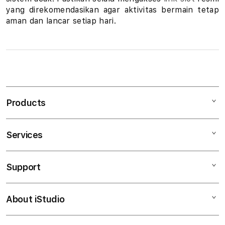
yang direkomendasikan agar aktivitas bermain tetap
aman dan lancar setiap hari.
S
i
n
Products
g
l
e
Services
PENCETBRO
c
PENCETBRO
o
Support
AppleCare+
l
SLOT ONLINE
u
Bonvoi Travel eSIM
LINK SLOT
About iStudio
m
My Account
Corporate
SITUS SLOT
n
Collection & Delivery
Demo Sessions