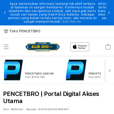
Skip to
Saya menemukan informasi tentang link aktif terbaru
Informasi
m.
di halaman ini sangat membantu. Kontennya mudah
terbaru c
content
cara
dipahami dan navigasinya simpel, jadi saya gak perlu
banyak ya
uan
susah cari tautan yang masih bisa diakses. Sebagai
atau data
ik
pemain yang bukan terlalu sering main, aku merasa ini
sering.
sangat mempermudah.
Slot Hari Ini
Toko PENCETBRO
Cart
PENCETBRO HARI INI
PENCETBRO TERP
From $15.00 SGD
From $15.00 SGD
PENCETBRO | Portal Digital Akses
Utama
SKU:
WASDA/A
Barcode:
1337244342147483647