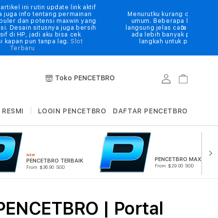
rtikel ini rutin update link aktif
da juga info tentang permainan
Menurutku kurang detail dan 
puler dan potensi maxwin yang
umum. Beberapa link yang d
nsi. Desain situsnya juga bersih
langsung jelas cara pakainya
if di HP, jadi aku bisa cek
ada lebih banyak panduan 
 kapan pun tanpa lag.
Slot
langkah untuk pemula.
Sl
Terbaru
Toko PENCETBRO
Log in
Cart
 RESMI
LOGIN PENCETBRO
DAFTAR PENCETBRO
NEW
PENCETBRO MAXWIN
PENCETBRO TERBAIK
From $29.00 SGD
From $36.90 SGD
PENCETBRO | Portal