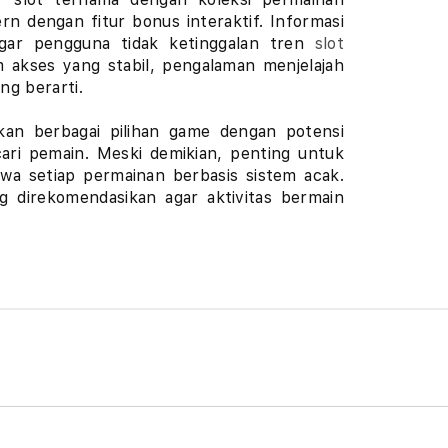
rn dengan fitur bonus interaktif. Informasi
agar pengguna tidak ketinggalan tren
slot
m akses yang stabil, pengalaman menjelajah
ng berarti.
kan berbagai pilihan game dengan potensi
cari pemain. Meski demikian, penting untuk
wa setiap permainan berbasis sistem acak.
 direkomendasikan agar aktivitas bermain