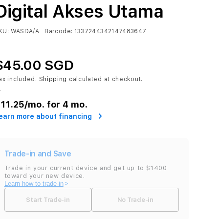
Digital Akses Utama
KU:
WASDA/A
Barcode:
1337244342147483647
$45.00 SGD
ax included.
Shipping
calculated at checkout.
r
11.25
/mo. for 4 mo.
earn more about financing
Trade-in and Save
Trade in your current device and get up to $1400
toward your new device.
Learn how to trade-in
>
Start Trade-in
No Trade-in