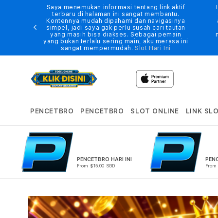
Skip to
Saya menemukan informasi tentang link aktif
lalu
terbaru di halaman ini sangat membantu.
content
dak
Kontennya mudah dipahami dan navigasinya
arap
simpel, jadi saya gak perlu susah cari tautan
emi
yang masih bisa diakses. Sebagai pemain
yang bukan terlalu sering main, aku merasa ini
sangat mempermudah.
Slot Hari Ini
PENCETBRO
PENCETBRO
SLOT ONLINE
LINK SL
PENCETBRO HARI INI
PEN
From $15.00 SGD
From 
Skip to
product
information