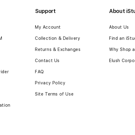
Support
About iSt
My Account
About Us
IM
Collection & Delivery
Find an iSt
Returns & Exchanges
Why Shop at
Contact Us
Elush Corpo
vider
FAQ
Privacy Policy
Site Terms of Use
ation