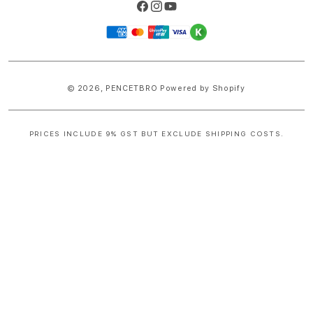
Facebook
Instagram
PENCETBRO
Payment
methods
© 2026,
PENCETBRO
Powered by Shopify
PRICES INCLUDE 9% GST BUT EXCLUDE SHIPPING COSTS.
S
i
n
g
l
e
c
o
l