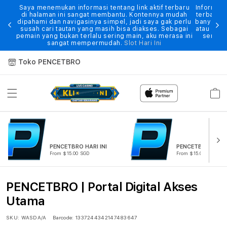
Skip to
Saya menemukan informasi tentang link aktif terbaru
Informasi
m.
di halaman ini sangat membantu. Kontennya mudah
terbaru c
content
cara
dipahami dan navigasinya simpel, jadi saya gak perlu
banyak ya
uan
susah cari tautan yang masih bisa diakses. Sebagai
atau data
ik
pemain yang bukan terlalu sering main, aku merasa ini
sering.
sangat mempermudah.
Slot Hari Ini
Toko PENCETBRO
Cart
PENCETBRO HARI INI
PENCETBRO TERP
From $15.00 SGD
From $15.00 SGD
PENCETBRO | Portal Digital Akses
Utama
SKU:
WASDA/A
Barcode:
1337244342147483647