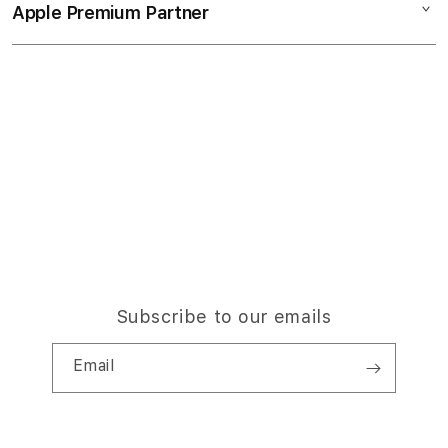
a
SLOT
Apple Premium Partner
About Us
Returns & Exchanges
c
Elush Service Provider
LINK GACOR
c
Find an iStudio near you
Contact Us
Financing Options
o
SITUS GACOR
Why Shop at iStudio
FAQ
r
Trade-in
Elush Corporate Website
d
Privacy Policy
Traveller’s Reservation
i
Site Terms of Use
o
n
Subscribe to our emails
Email