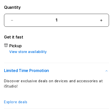
Quantity
Decrease
Incr
quantity
quant
for
for
Get it fast
PENCETBRO
PEN
|
|
Pickup
Portal
Porta
View store availability
Digital
Digit
Akses
Akse
Utama
Utam
Limited Time Promotion
Discover exclusive deals on devices and accessories at
iStudio!
Explore deals