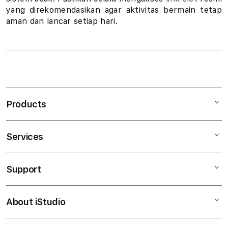
yang direkomendasikan agar aktivitas bermain tetap
aman dan lancar setiap hari.
S
i
n
Products
g
l
e
Services
PENCETBRO
c
PENCETBRO
o
Support
AppleCare+
l
SLOT ONLINE
u
Bonvoi Travel eSIM
LINK SLOT
About iStudio
m
My Account
Corporate
SITUS SLOT
n
Collection & Delivery
Demo Sessions