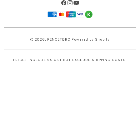
Facebook
Instagram
PENCETBRO
Payment
methods
© 2026,
PENCETBRO
Powered by Shopify
PRICES INCLUDE 9% GST BUT EXCLUDE SHIPPING COSTS.
S
i
n
g
l
e
c
o
l