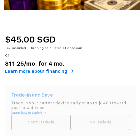
$45.00 SGD
Tax included.
Shipping
calculated at checkout.
or
$11.25
/mo. for 4 mo.
Learn more about financing
Trade-in and Save
Trade in your current device and get up to $1400 toward
your new device.
Learn how to trade-in
>
Start Trade-in
No Trade-in