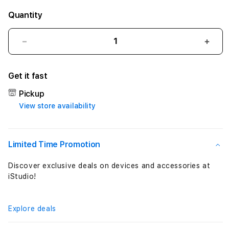
Quantity
Decrease
Incr
quantity
quant
for
for
Get it fast
PENCETBRO
PEN
|
|
Pickup
Portal
Porta
View store availability
Digital
Digit
Akses
Akse
Utama
Utam
Limited Time Promotion
Discover exclusive deals on devices and accessories at
iStudio!
Explore deals