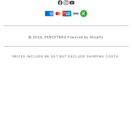
Facebook
Instagram
PENCETBRO
Payment
methods
© 2026,
PENCETBRO
Powered by Shopify
PRICES INCLUDE 9% GST BUT EXCLUDE SHIPPING COSTS.
S
i
n
g
l
e
c
o
l