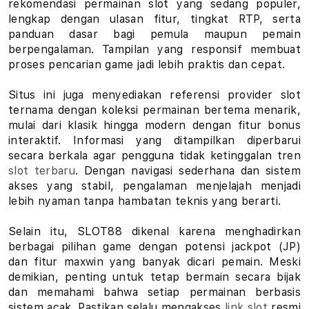
rekomendasi permainan slot yang sedang populer,
lengkap dengan ulasan fitur, tingkat RTP, serta
panduan dasar bagi pemula maupun pemain
berpengalaman. Tampilan yang responsif membuat
proses pencarian game jadi lebih praktis dan cepat.
Situs ini juga menyediakan referensi provider slot
ternama dengan koleksi permainan bertema menarik,
mulai dari klasik hingga modern dengan fitur bonus
interaktif. Informasi yang ditampilkan diperbarui
secara berkala agar pengguna tidak ketinggalan tren
slot terbaru
. Dengan navigasi sederhana dan sistem
akses yang stabil, pengalaman menjelajah menjadi
lebih nyaman tanpa hambatan teknis yang berarti.
Selain itu, SLOT88 dikenal karena menghadirkan
berbagai pilihan game dengan potensi jackpot (JP)
dan fitur maxwin yang banyak dicari pemain. Meski
demikian, penting untuk tetap bermain secara bijak
dan memahami bahwa setiap permainan berbasis
sistem acak. Pastikan selalu mengakses
link slot
resmi