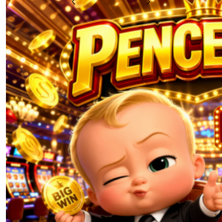
Previous
Next