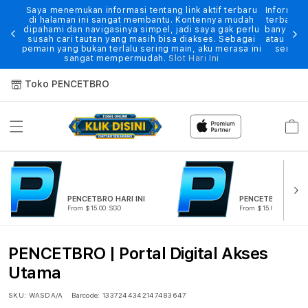
Skip to
Saya menemukan informasi tentang link aktif terbaru
Informasi
m.
di halaman ini sangat membantu. Kontennya mudah
terbaru c
content
cara
dipahami dan navigasinya simpel, jadi saya gak perlu
banyak ya
uan
susah cari tautan yang masih bisa diakses. Sebagai
atau data
ik
pemain yang bukan terlalu sering main, aku merasa ini
sering.
sangat mempermudah.
Slot Hari Ini
Toko PENCETBRO
Cart
PENCETBRO HARI INI
PENCETBRO TERP
From $15.00 SGD
From $15.00 SGD
PENCETBRO | Portal Digital Akses
Utama
SKU:
WASDA/A
Barcode:
1337244342147483647