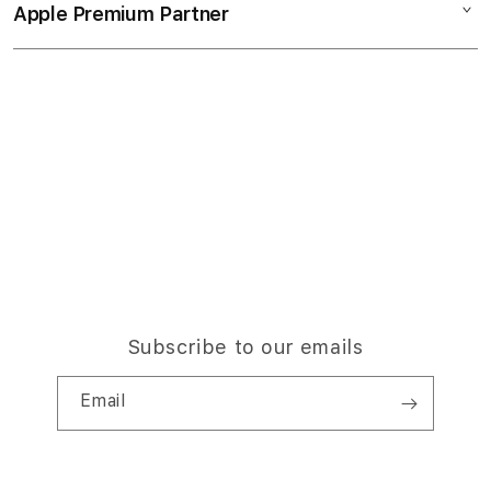
a
SLOT
Apple Premium Partner
About Us
Returns & Exchanges
c
Elush Service Provider
LINK GACOR
c
Find an iStudio near you
Contact Us
Financing Options
o
SITUS GACOR
Why Shop at iStudio
FAQ
r
Trade-in
Elush Corporate Website
d
Privacy Policy
Traveller’s Reservation
i
Site Terms of Use
o
n
Subscribe to our emails
Email