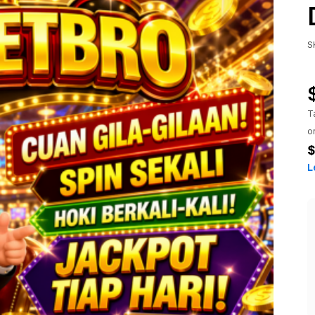
S
T
o
$
L