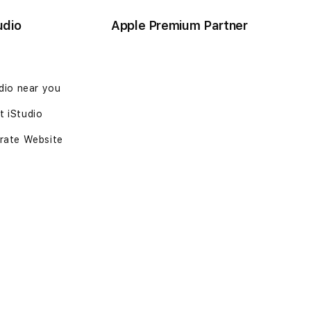
udio
Apple Premium Partner
udio near you
 iStudio
rate Website