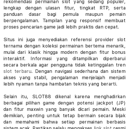
rekomendasi permainan slot yang sedang populer,
lengkap dengan ulasan fitur, tingkat RTP, serta
panduan dasar bagi pemula maupun pemain
berpengalaman. Tampilan yang responsif membuat
proses pencarian game jadi lebih praktis dan cepat.
Situs ini juga menyediakan referensi provider slot
ternama dengan koleksi permainan bertema menarik,
mulai dari klasik hingga modern dengan fitur bonus
interaktif. Informasi yang ditampilkan diperbarui
secara berkala agar pengguna tidak ketinggalan tren
slot terbaru
. Dengan navigasi sederhana dan sistem
akses yang stabil, pengalaman menjelajah menjadi
lebih nyaman tanpa hambatan teknis yang berarti.
Selain itu, SLOT88 dikenal karena menghadirkan
berbagai pilihan game dengan potensi jackpot (JP)
dan fitur maxwin yang banyak dicari pemain. Meski
demikian, penting untuk tetap bermain secara bijak
dan memahami bahwa setiap permainan berbasis
sistem acak. Pastikan selalu mengakses
link slot
resmi